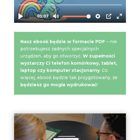
Nasz ebook będzie w formacie PDF
– nie
potrzebujesz żadnych specjalnych
urządzeń, aby go otworzyć.
W zupełności
wystarczy Ci telefon komórkowy, tablet,
laptop czy komputer stacjonarny
. Co
więcej, ebook będzie tak przygotowany, że
będziesz go mogła wydrukować
!