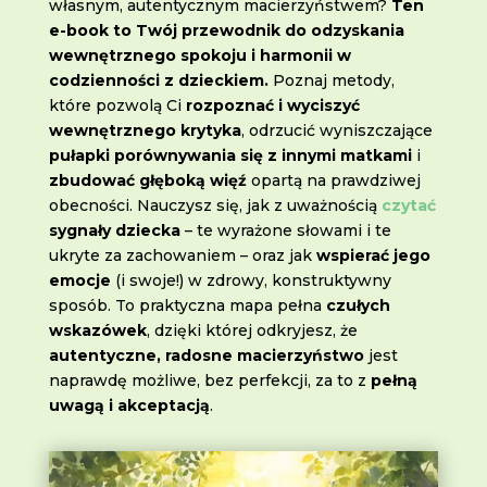
własnym, autentycznym macierzyństwem?
Ten
e-book to Twój przewodnik do odzyskania
wewnętrznego spokoju i harmonii w
codzienności z dzieckiem.
Poznaj metody,
które pozwolą Ci
rozpoznać i wyciszyć
wewnętrznego krytyka
, odrzucić wyniszczające
pułapki porównywania się z innymi matkami
i
zbudować głęboką więź
opartą na prawdziwej
obecności. Nauczysz się, jak z uważnością
czytać
sygnały dziecka
– te wyrażone słowami i te
ukryte za zachowaniem – oraz jak
wspierać jego
emocje
(i swoje!) w zdrowy, konstruktywny
sposób. To praktyczna mapa pełna
czułych
wskazówek
, dzięki której odkryjesz, że
autentyczne, radosne macierzyństwo
jest
naprawdę możliwe, bez perfekcji, za to z
pełną
uwagą i akceptacją
.