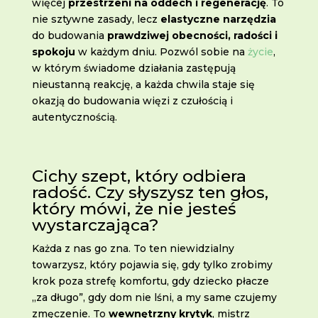
więcej
przestrzeni na oddech i regenerację
. To
nie sztywne zasady, lecz
elastyczne narzędzia
do budowania
prawdziwej obecności, radości i
spokoju
w każdym dniu. Pozwól sobie na
życie
,
w którym świadome działania zastępują
nieustanną reakcję, a każda chwila staje się
okazją do budowania więzi z czułością i
autentycznością.
Cichy szept, który odbiera
radość. Czy słyszysz ten głos,
który mówi, że nie jesteś
wystarczająca?
Każda z nas go zna. To ten niewidzialny
towarzysz, który pojawia się, gdy tylko zrobimy
krok poza strefę komfortu, gdy dziecko płacze
„za długo”, gdy dom nie lśni, a my same czujemy
zmęczenie. To
wewnętrzny krytyk
, mistrz