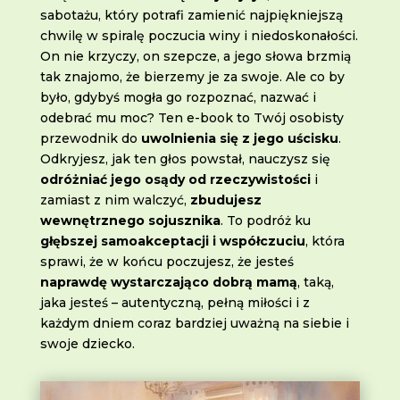
sabotażu, który potrafi zamienić najpiękniejszą
chwilę w spiralę poczucia winy i niedoskonałości.
On nie krzyczy, on szepcze, a jego słowa brzmią
tak znajomo, że bierzemy je za swoje. Ale co by
było, gdybyś mogła go rozpoznać, nazwać i
odebrać mu moc? Ten e-book to Twój osobisty
przewodnik do
uwolnienia się z jego uścisku
.
Odkryjesz, jak ten głos powstał, nauczysz się
odróżniać jego osądy od rzeczywistości
i
zamiast z nim walczyć,
zbudujesz
wewnętrznego sojusznika
. To podróż ku
głębszej samoakceptacji i współczuciu
, która
sprawi, że w końcu poczujesz, że jesteś
naprawdę wystarczająco dobrą mamą
, taką,
jaka jesteś – autentyczną, pełną miłości i z
każdym dniem coraz bardziej uważną na siebie i
swoje dziecko.