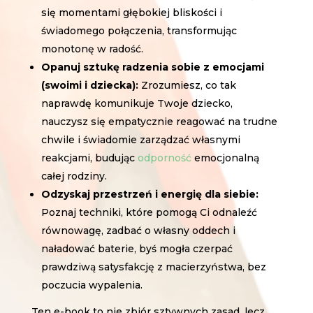
się momentami głębokiej bliskości i
świadomego połączenia, transformując
monotonę w radość.
Opanuj sztukę radzenia sobie z emocjami
(swoimi i dziecka):
Zrozumiesz, co tak
naprawdę komunikuje Twoje dziecko,
nauczysz się empatycznie reagować na trudne
chwile i świadomie zarządzać własnymi
reakcjami, budując
odporność
emocjonalną
całej rodziny.
Odzyskaj przestrzeń i energię dla siebie:
Poznaj techniki, które pomogą Ci odnaleźć
równowagę, zadbać o własny oddech i
naładować baterie, byś mogła czerpać
prawdziwą satysfakcję z macierzyństwa, bez
poczucia wypalenia.
Ten e-book to nie zbiór sztywnych zasad, lecz